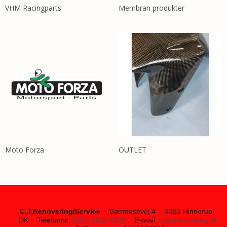
VHM Racingparts
Membran produkter
Moto Forza
OUTLET
C.J.Renovering/Service
Bærmosevej 4
8382 Hinnerup
DK
Telefonnr.
:
0045 2126 8929
E-mail
: