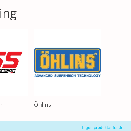
ring
n
Öhlins
Ingen produkter fundet.