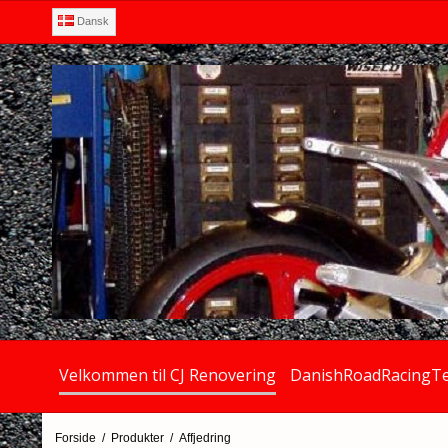
Dansk
Velkommen til CJ Renovering
DanishRoadRacingT
Forside
/
Produkter
/
Affjedring