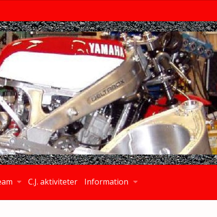
eam
C.J. aktiviteter
Information