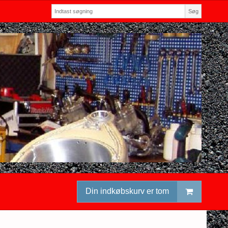
Søg
Din indkøbskurv er tom