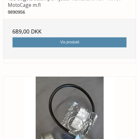
MotoCage m.fl
9890956
689,00 DKK
Vis produkt