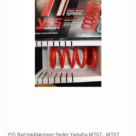
YSS Bagstøddæmper fjeder Yamaha MT07 - MT07